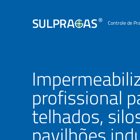
Controle de Pr
Impermeabili
profissional p
telhados, silo
pavilhões indu