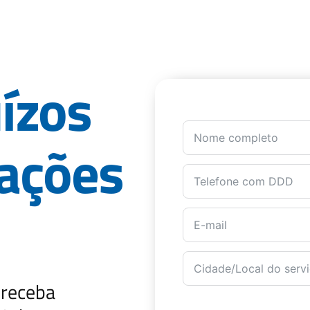
uízos
rações
 receba
Você é: